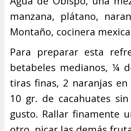
Agua de Obispo, una mezc
manzana, plátano, naranj
Montaño, cocinera mexica
Para preparar esta refr
betabeles medianos, ¼ de
tiras finas, 2 naranjas e
10 gr. de cacahuates sin
gusto. Rallar finamente u
otro, picar las demás fru