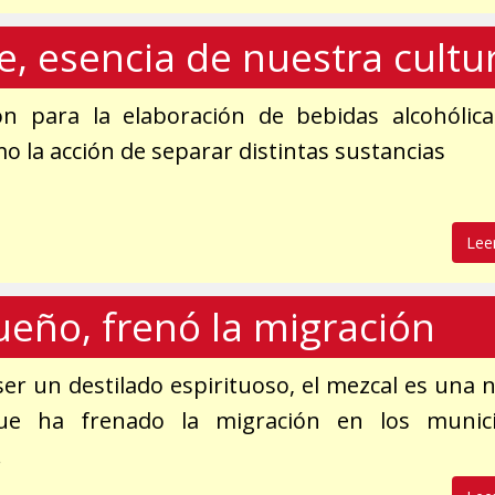
e, esencia de nuestra cultu
ión para la elaboración de bebidas alcohólic
o la acción de separar distintas sustancias
Lee
eño, frenó la migración
ser un destilado espirituoso, el mezcal es una 
que ha frenado la migración en los munici
.