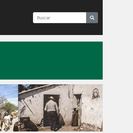
"
Next