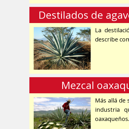
Destilados de agav
La destilac
describe com
Mezcal oaxaqu
Más allá de 
industria 
oaxaqueños