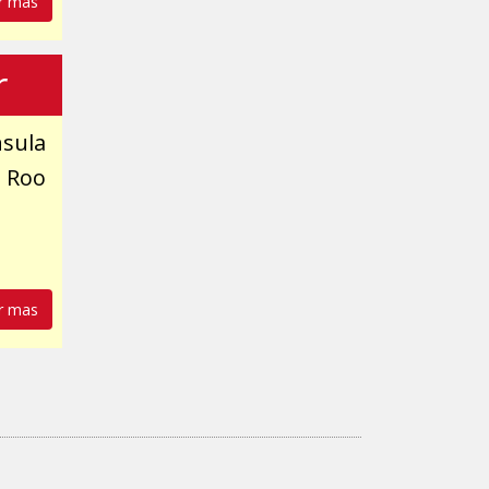
r mas
r
nsula
a Roo
r mas