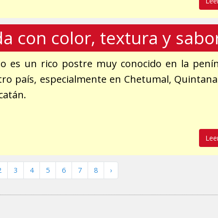
Lee
 con color, textura y sabo
o es un rico postre muy conocido en la pení
tro país, especialmente en Chetumal, Quintan
catán.
Lee
2
3
4
5
6
7
8
›