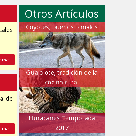
Otros Artículos
Coyotes, buenos o malos
cales
r mas
Guajolote, tradición de la
cocina rural
ga de
Huracanes Temporada
2017
r mas