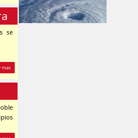
ra
as se
r mas
noble
pios