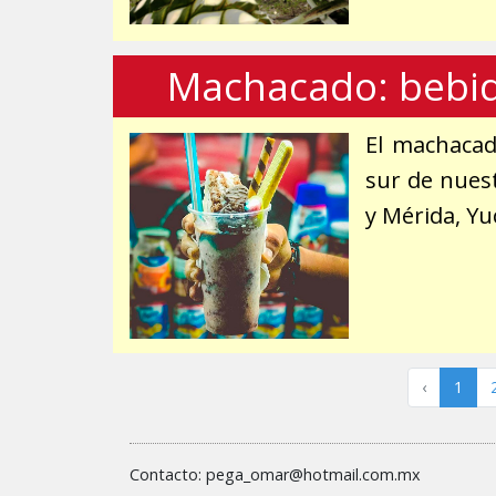
Machacado: bebida
El machacad
sur de nues
y Mérida, Yu
‹
1
Contacto: pega_omar@hotmail.com.mx