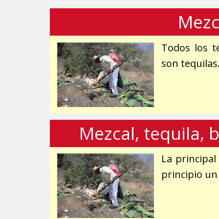
Mezc
Todos los t
son tequilas
Mezcal, tequila, b
La principal
principio un