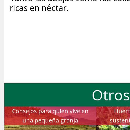
ricas en néctar.
Otros
Consejos para quien vive en
Huert
una pequeña granja
sustent