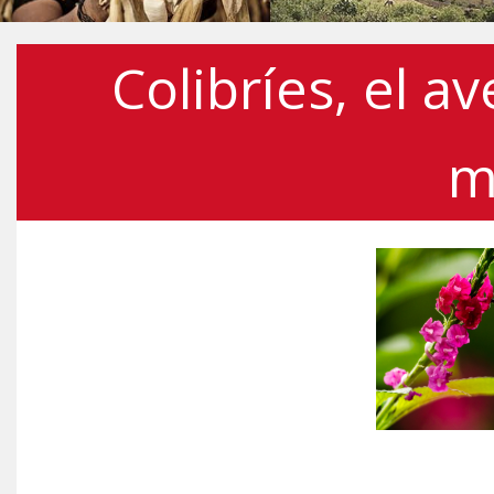
Colibríes, el 
m