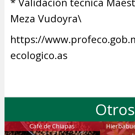
* Validación técnica Maes
Meza Vudoyra\
https://www.profeco.gob.
ecologico.as
Otros
Café de Chiapas
Hierbabuen