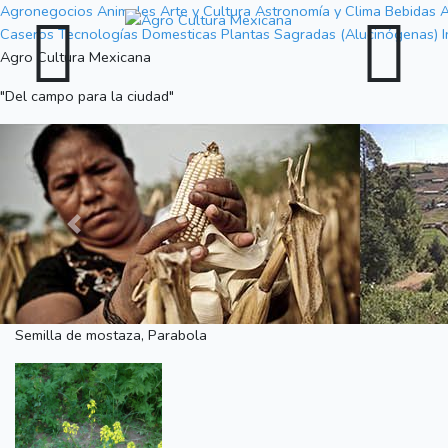
Agronegocios
Animales
Arte y Cultura
Astronomía y Clima
Bebidas A
Caseros
Tecnologías Domesticas
Plantas Sagradas (Alucinógenas)
Agro Cultura Mexicana
"Del campo para la ciudad"
Previous
Semilla de mostaza, Parabola